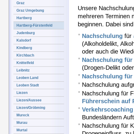
Graz
Unsere Nachschulung
Graz Umgebung
mehreren Terminen m
Hartberg
beginnen. Dabei sind
Hartberg-Fürstenfeld
Judenburg
Nachschulung
für
Kalsdorf
(Alkoholdelikt, Alk
Kindberg
oder auch die Wied
Kirchbach
Nachschulung für 
Knittelfeld
(Drogen-Delikt od
Leibnitz
Nachschulung für 
Leoben Land
Nachschulung aufgr
Leoben Stadt
Nachschulung für F
Liezen
Führerschein auf 
Liezen/Aussee
Liezen/Gröbming
Verkehrscoaching
Mureck
Bundesländern Auft
Murau
Nachschulung für Kr
Murtal
Drogeneinfluss, zu