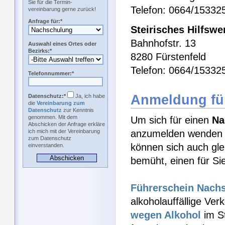
Sie für die Termin-
Telefon: 0664/15332
vereinbarung gerne zurück!
Anfrage für:*
Steirisches Hilfswe
Bahnhofstr. 13
Auswahl eines Ortes oder
Bezirks:*
8280 Fürstenfeld
Telefon: 0664/15332
Telefonnummer:*
Anmeldung fü
Datenschutz:*
Ja, ich habe
die
Vereinbarung zum
Datenschutz
zur Kenntnis
genommen. Mit dem
Um sich für einen
Na
Abschicken der Anfrage erkläre
ich mich mit der Vereinbarung
anzumelden wenden Si
zum Datenschutz
können sich auch gle
einverstanden.
bemüht, einen für Si
Führerschein Nach
alkoholauffällige Ver
wegen Alkohol
im S