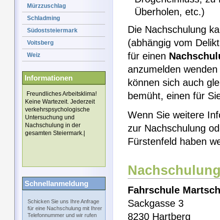
Mürzzuschlag
Überholen, etc.)
Schladming
Die Nachschulung k
Südoststeiermark
(abhängig vom Delikt
Voitsberg
für einen
Nachschul
Weiz
anzumelden wenden Si
Informationen
können sich auch gle
Freundliches Arbeitsklima!
bemüht, einen für Si
Keine Wartezeit. Jederzeit
verkehrspsychologische
Wenn Sie weitere Inf
Untersuchung und
Nachschulung in der
zur Nachschulung od
gesamten Steiermark.|
Fürstenfeld haben we
Nachschulung
Schnellanmeldung
Fahrschule Martsch
Sackgasse 3
Schicken Sie uns Ihre Anfrage
für eine Nachschulung mit Ihrer
8230 Hartberg
Telefonnummer und wir rufen