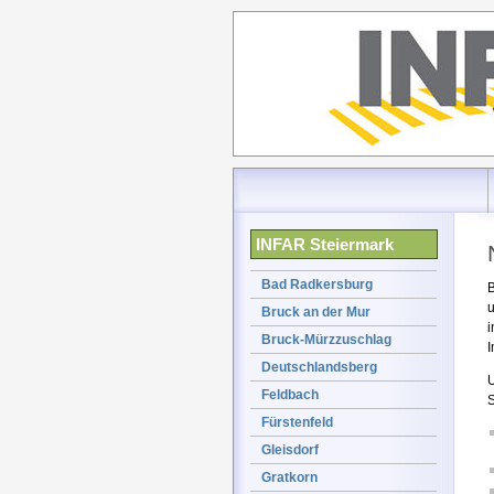
INFAR Steiermark
Bad Radkersburg
B
u
Bruck an der Mur
i
Bruck-Mürzzuschlag
I
Deutschlandsberg
U
Feldbach
S
Fürstenfeld
Gleisdorf
Gratkorn