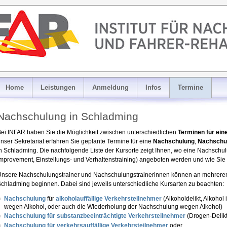
Home
Leistungen
Anmeldung
Infos
Termine
Nachschulung in Schladming
ei INFAR haben Sie die Möglichkeit zwischen unterschiedlichen
Terminen für ei
nser Sekretariat erfahren Sie geplante Termine für eine
Nachschulung
,
Nachschu
n Schladming. Die nachfolgende Liste der Kursorte zeigt Ihnen, wo eine Nachschu
mprovement, Einstellungs- und Verhaltenstraining) angeboten werden und wie Sie 
nsere Nachschulungstrainer und Nachschulungstrainerinnen können an mehreren
chladming beginnen. Dabei sind jeweils unterschiedliche Kursarten zu beachten:
Nachschulung
für
alkoholauffällige Verkehrsteilnehmer
(Alkoholdelikt, Alkoho
wegen Alkohol, oder auch die Wiederholung der Nachschulung wegen Alkohol)
Nachschulung für substanzbeeinträchtigte Verkehrsteilnehmer
(Drogen-Delik
Nachschulung für verkehrsauffällige Verkehrsteilnehmer
oder