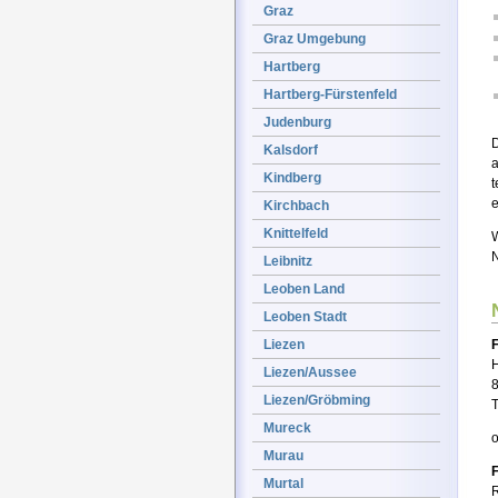
Graz
Graz Umgebung
Hartberg
Hartberg-Fürstenfeld
Judenburg
Kalsdorf
a
Kindberg
t
e
Kirchbach
Knittelfeld
W
N
Leibnitz
Leoben Land
Leoben Stadt
Liezen
H
Liezen/Aussee
Liezen/Gröbming
T
Mureck
Murau
Murtal
R