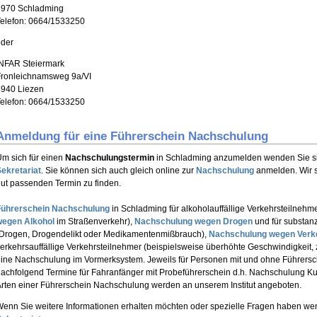
8970 Schladming
elefon: 0664/1533250
oder
INFAR Steiermark
Fronleichnamsweg 9a/VI
8940 Liezen
elefon: 0664/1533250
Anmeldung für eine Führerschein Nachschulung
m sich für einen
Nachschulungstermin
in Schladming anzumelden wenden Sie sich
ekretariat
. Sie können sich auch gleich online zur
Nachschulung
anmelden. Wir s
ut passenden Termin zu finden.
Führerschein Nachschulung
in Schladming für alkoholauffällige Verkehrsteilnehme
wegen Alkohol
im Straßenverkehr),
Nachschulung wegen Drogen
und für substanz
(Drogen, Drogendelikt oder Medikamentenmißbrauch),
Nachschulung wegen Verkeh
erkehrsauffällige Verkehrsteilnehmer (beispielsweise überhöhte Geschwindigkeit, 
ine Nachschulung im Vormerksystem. Jeweils für Personen mit und ohne Führersc
achfolgend Termine für Fahranfänger mit Probeführerschein d.h. Nachschulung Kur
rten einer Führerschein Nachschulung werden an unserem Institut angeboten.
enn Sie weitere Informationen erhalten möchten oder spezielle Fragen haben wen