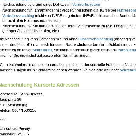
Nachschulung aufgrund eines Deliktes im
Vormerksystem
Nachschulung für Fahranfänger mit Probeführerschein d.h. Kurse bei
Führersche
Verkehrscoaching
(nicht von INFAR angeboten, INFAR ist in manchen Bundeslä
berechtigten Rettungsorganisation)
Nachschulung für Kraftfahrer mit besonderen Verkehrsdelikten (z.B. Drogeneinfl
geringer Abstand, Überholen, etc.)
Die Nachschulung kann Personen mit und ohne
Führerscheinentzug
(abhängig vom
ngeordnet) betreffen. Um sich für einen
Nachschulungstermin
in Schladming anz
elefonisch an unser
Sekretariat
. Sie können sich auch gleich online zur
Nachschu
inen für Sie möglichst gut passenden Termin zu finden.
enn Sie weitere Informationen erhalten möchten oder spezielle Fragen zur Nach
achschulungskurs in Schladming haben wenden Sie sich bitte an unser
Sekretari
Nachschulung Kursorte Adressen
Fahrschule EASY-Drivers
auptplatz 36
8970 Schladming
elefon: 0664/1533250
oder
Fahrschule Pewny
amsauer Str. 596