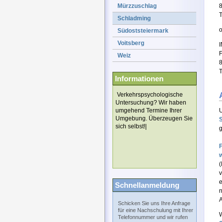
Mürzzuschlag
T
Schladming
Südoststeiermark
Voitsberg
Weiz
T
Informationen
Verkehrspsychologische
Untersuchung? Wir haben
umgehend Termine Ihrer
U
Umgebung. Überzeugen Sie
S
sich selbst!|
g
v
e
Schnellanmeldung
n
A
Schicken Sie uns Ihre Anfrage
für eine Nachschulung mit Ihrer
W
Telefonnummer und wir rufen