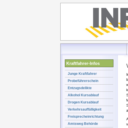
Kraftfahrer-Infos
Junge Kraftfahrer
I
b
Probeführerschein
w
Entzugsdelikte
k
Alkohol Kursablauf
S
M
Drogen Kursablauf
S
Verkehrsauffälligkeit
a
Freisprecheinrichtung
A
Amtsweg Behörde