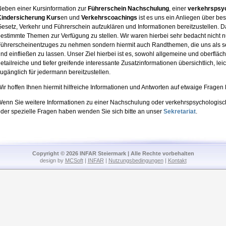
eben einer Kursinformation zur
Führerschein Nachschulung
, einer
verkehrspsy
Kindersicherung Kurs
en und
Verkehrscoachings
ist es uns ein Anliegen über b
esetz, Verkehr und Führerschein aufzuklären und Informationen bereitzustellen. D
estimmte Themen zur Verfügung zu stellen. Wir waren hierbei sehr bedacht nicht 
ührerscheinentzuges zu nehmen sondern hiermit auch Randthemen, die uns als se
nd einfließen zu lassen. Unser Ziel hierbei ist es, sowohl allgemeine und oberfläch
etailreiche und tiefer greifende interessante Zusatzinformationen übersichtlich, leic
ugänglich für jedermann bereitzustellen.
ir hoffen Ihnen hiermit hilfreiche Informationen und Antworten auf etwaige Fragen 
enn Sie weitere Informationen zu einer Nachschulung oder verkehrspsychologis
der spezielle Fragen haben wenden Sie sich bitte an unser
Sekretariat
.
Copyright © 2026 INFAR Steiermark | Alle Rechte vorbehalten
design by
MCSoft
|
INFAR
|
Nutzungsbedingungen
|
Kontakt