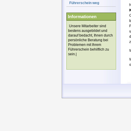
Führerschein weg
N
G
Informationen
b
Unsere Mitarbeiter sind
F
bestens ausgebildet und
u
darauf bedacht, Ihnen durch
d
persönliche Beratung bei
z
Problemen mit Ihrem
Führerschein behilflich zu
W
sein.|
W
o