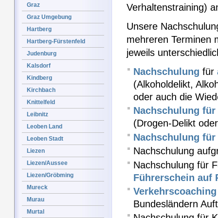
Graz
Verhaltenstraining) 
Graz Umgebung
Unsere Nachschulung
Hartberg
mehreren Terminen m
Hartberg-Fürstenfeld
jeweils unterschiedl
Judenburg
Kalsdorf
Nachschulung
für
Kindberg
(Alkoholdelikt, Alk
Kirchbach
oder auch die Wied
Knittelfeld
Nachschulung für 
Leibnitz
(Drogen-Delikt od
Leoben Land
Nachschulung für 
Leoben Stadt
Nachschulung aufgr
Liezen
Nachschulung für F
Liezen/Aussee
Liezen/Gröbming
Führerschein auf 
Mureck
Verkehrscoaching
Murau
Bundesländern Auft
Murtal
Nachschulung für Kr