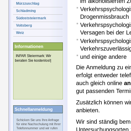
im alkoholisierten 
Mürzzuschlag
Verkehrspsychologi
Schladming
Drogenmissbrauch
Südoststeiermark
Verkehrspsycholog
Voitsberg
Versagen bei der L
Weiz
Verkehrspsychologi
Informationen
Verkehrszuverlässig
und einige andere
INFAR Steiermark: Wir
beraten Sie kostenlos!|
Die Anmeldung zu ei
erfolgt entweder tel
auch gleich online
an
gut passenden Termin
Zusätzlich können wi
Schnellanmeldung
anbieten.
Schicken Sie uns Ihre Anfrage
Wir sind ständig be
für eine Nachschulung mit Ihrer
Telefonnummer und wir rufen
Untersuchungsorten z