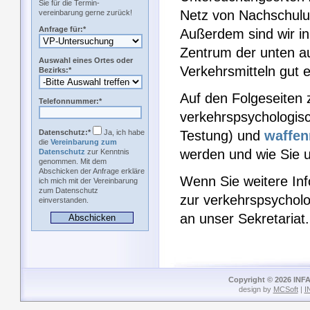
Sie für die Termin-
Netz von Nachschulu
vereinbarung gerne zurück!
Anfrage für:*
Außerdem sind wir in
Zentrum der unten au
Auswahl eines Ortes oder
Verkehrsmitteln gut e
Bezirks:*
Auf den Folgeseiten 
Telefonnummer:*
verkehrspsychologis
Datenschutz:*
Ja, ich habe
Testung) und
waffen
die
Vereinbarung zum
werden und wie Sie u
Datenschutz
zur Kenntnis
genommen. Mit dem
Abschicken der Anfrage erkläre
Wenn Sie weitere Inf
ich mich mit der Vereinbarung
zum Datenschutz
zur verkehrspsychol
einverstanden.
an unser Sekretariat.
Copyright © 2026 INFA
design by
MCSoft
|
I