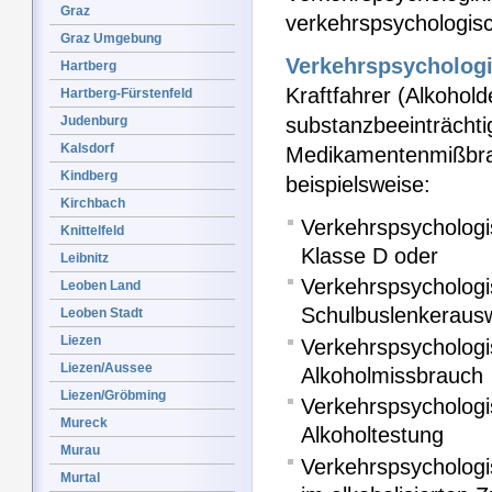
Graz
verkehrspsychologis
Graz Umgebung
Verkehrspsycholog
Hartberg
Kraftfahrer (Alkohold
Hartberg-Fürstenfeld
Judenburg
substanzbeeinträchtig
Kalsdorf
Medikamentenmißbra
Kindberg
beispielsweise:
Kirchbach
Verkehrspsychologi
Knittelfeld
Klasse D oder
Leibnitz
Verkehrspsychologi
Leoben Land
Schulbuslenkeraus
Leoben Stadt
Liezen
Verkehrspsycholog
Liezen/Aussee
Alkoholmissbrauch
Liezen/Gröbming
Verkehrspsychologi
Mureck
Alkoholtestung
Murau
Verkehrspsycholog
Murtal