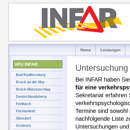
Home
Leistungen
VPU INFAR
Untersuchung 
Bad Radkersburg
Bei INFAR haben Sie 
Bruck an der Mur
für eine verkehrsp
Bruck-Mürzzuschlag
Sekretariat erfahren 
Deutschlandsberg
verkehrspsychologis
Feldbach
Termine sind sowohl i
Fürstenfeld
nachfolgende Liste z
Gleisdorf
Untersuchungen und w
Gratkorn