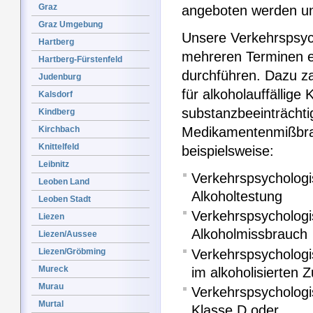
Graz
angeboten werden un
Graz Umgebung
Unsere Verkehrspsyc
Hartberg
mehreren Terminen e
Hartberg-Fürstenfeld
durchführen. Dazu z
Judenburg
für alkoholauffällige 
Kalsdorf
substanzbeeinträchtig
Kindberg
Kirchbach
Medikamentenmißbra
Knittelfeld
beispielsweise:
Leibnitz
Verkehrspsychologi
Leoben Land
Alkoholtestung
Leoben Stadt
Verkehrspsycholog
Liezen
Alkoholmissbrauch
Liezen/Aussee
Verkehrspsycholog
Liezen/Gröbming
Mureck
im alkoholisierten 
Murau
Verkehrspsychologi
Murtal
Klasse D oder