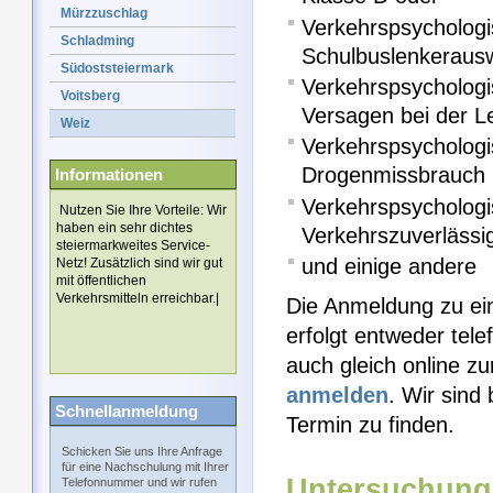
Mürzzuschlag
Verkehrspsychologi
Schladming
Schulbuslenkeraus
Südoststeiermark
Verkehrspsycholog
Voitsberg
Versagen bei der L
Weiz
Verkehrspsychologi
Drogenmissbrauch
Informationen
Verkehrspsychologi
Nutzen Sie Ihre Vorteile: Wir
haben ein sehr dichtes
Verkehrszuverlässig
steiermarkweites Service-
und einige andere
Netz! Zusätzlich sind wir gut
mit öffentlichen
Verkehrsmitteln erreichbar.|
Die Anmeldung zu ei
erfolgt entweder tel
auch gleich online z
anmelden
. Wir sind
Schnellanmeldung
Termin zu finden.
Schicken Sie uns Ihre Anfrage
für eine Nachschulung mit Ihrer
Untersuchung
Telefonnummer und wir rufen