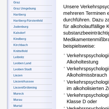
Graz
Unsere Verkehrspsyc
Graz Umgebung
mehreren Terminen e
Hartberg
durchführen. Dazu z
Hartberg-Fürstenfeld
für alkoholauffällige 
Judenburg
substanzbeeinträchtig
Kalsdorf
Medikamentenmißbra
Kindberg
Kirchbach
beispielsweise:
Knittelfeld
Verkehrspsychologi
Leibnitz
Alkoholtestung
Leoben Land
Verkehrspsycholog
Leoben Stadt
Alkoholmissbrauch
Liezen
Verkehrspsycholog
Liezen/Aussee
im alkoholisierten 
Liezen/Gröbming
Mureck
Verkehrspsychologi
Murau
Klasse D oder
Murtal
Verkehrspsychologi