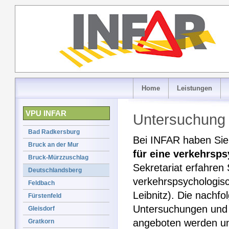
Home
Leistungen
VPU INFAR
Untersuchung 
Bad Radkersburg
Bei INFAR haben Sie 
Bruck an der Mur
für eine verkehrsp
Bruck-Mürzzuschlag
Sekretariat erfahren 
Deutschlandsberg
verkehrspsychologis
Feldbach
Leibnitz). Die nachf
Fürstenfeld
Untersuchungen und w
Gleisdorf
angeboten werden un
Gratkorn