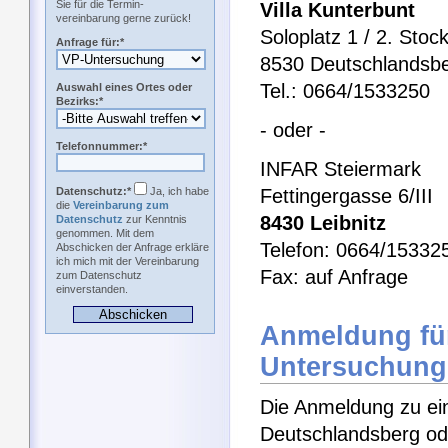
Sie für die Termin-
Villa Kunterbunt
vereinbarung gerne zurück!
Soloplatz 1 / 2. Stoc
Anfrage für:*
8530 Deutschlandsb
Tel.: 0664/1533250
Auswahl eines Ortes oder
Bezirks:*
- oder -
Telefonnummer:*
INFAR Steiermark
Datenschutz:*
Ja, ich habe
Fettingergasse 6/III
die
Vereinbarung zum
8430 Leibnitz
Datenschutz
zur Kenntnis
genommen. Mit dem
Telefon: 0664/15332
Abschicken der Anfrage erkläre
ich mich mit der Vereinbarung
Fax: auf Anfrage
zum Datenschutz
einverstanden.
Anmeldung für
Untersuchung
Die Anmeldung zu ei
Deutschlandsberg ode