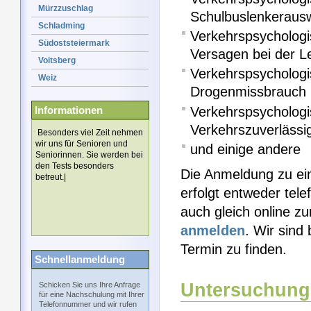
Mürzzuschlag
Schulbuslenkeraus
Schladming
Verkehrspsycholog
Südoststeiermark
Versagen bei der L
Voitsberg
Verkehrspsychologi
Weiz
Drogenmissbrauch
Verkehrspsychologi
Informationen
Verkehrszuverlässig
Besonders viel Zeit nehmen
wir uns für Senioren und
und einige andere
Seniorinnen. Sie werden bei
den Tests besonders
Die Anmeldung zu ei
betreut.|
erfolgt entweder tel
auch gleich online z
anmelden
. Wir sind
Termin zu finden.
Schnellanmeldung
Untersuchung
Schicken Sie uns Ihre Anfrage
für eine Nachschulung mit Ihrer
Telefonnummer und wir rufen